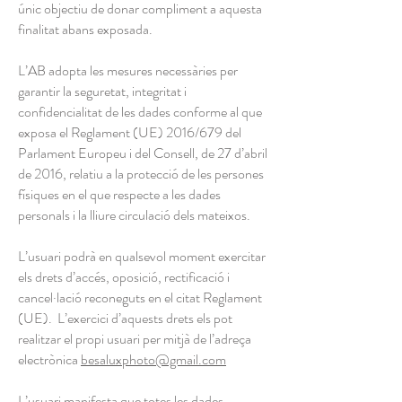
únic objectiu de donar compliment a aquesta
finalitat abans exposada.
L’AB adopta les mesures necessàries per
garantir la seguretat, integritat i
confidencialitat de les dades conforme al que
exposa el Reglament (UE) 2016/679 del
Parlament Europeu i del Consell, de 27 d’abril
de 2016, relatiu a la protecció de les persones
físiques en el que respecte a les dades
personals i la lliure circulació dels mateixos.
L’usuari podrà en qualsevol moment exercitar
els drets d’accés, oposició, rectificació i
cancel·lació reconeguts en el citat Reglament
(UE). L’exercici d’aquests drets els pot
realitzar el propi usuari per mitjà de l’adreça
electrònica
besaluxphoto@gmail.com
L’usuari manifesta que totes les dades