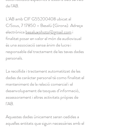
de l’AB.
L’AB amb CIF G55200408 ubicat al
C/Sous, 7 17850 – Besalú (Girona). Adreça
electrònica
besaluxphoto@gmail.com
i
finalitat posar en valor el món de audiovisual
és una associació sense ànim de lucre i
responsable del tractament de les teves dades
personals.
La recollida i tractament automatitzat de les
dades de caràcter personal té como finalitat el
manteniment de la relació comercial i el
desenvolupament de tasques d’informació,
assessorament i altres activitats pròpies de
l’AB.
Aquestes dades únicament seran cedides a
aquelles entitats que siguin necessàries amb el