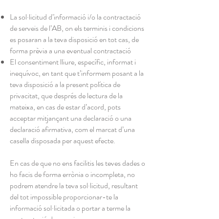
La sol·licitud d’informació i/o la contractació
de serveis de l’AB, on els terminis i condicions
es posaran a la teva disposició en tot cas, de
forma prèvia a una eventual contractació
El consentiment lliure, específic, informat i
inequívoc, en tant que t’informem posant a la
teva disposició a la present política de
privacitat, que després de lectura de la
mateixa, en cas de estar d’acord, pots
acceptar mitjançant una declaració o una
declaració afirmativa, com el marcat d’una
casella disposada per aquest efecte.
En cas de que no ens facilitis les teves dades o
ho facis de forma errònia o incompleta, no
podrem atendre la teva sol·licitud, resultant
del tot impossible proporcionar-te la
informació sol·licitada o portar a terme la