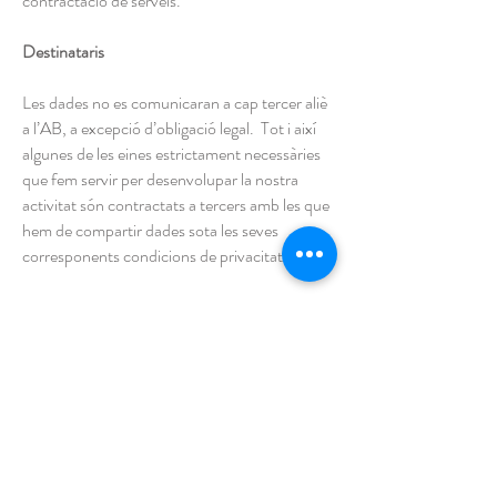
contractació de serveis.
Destinataris
Les dades no es comunicaran a cap tercer aliè
a l’AB, a excepció d’obligació legal. Tot i així
algunes de les eines estrictament necessàries
que fem servir per desenvolupar la nostra
activitat són contractats a tercers amb les que
hem de compartir dades sota les seves
corresponents condicions de privacitat:
Google calendar, Google Drive, Google
Analytics: serveis prestats per Google Inc.,
una companyia de Delaware amb oficina
principal ubicada en 1600 Amphiteatre
Parkway, Mountain View /Callifornia), CA
94043, Estats Units (“Google”). Aquests
serveis utilitzen diverses “cookies” (arxius de
text ubicats a l’ordinador, per ajudar a